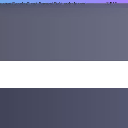
isierter Google Cloud Partner! Bald mehr hierzu!
NEU!