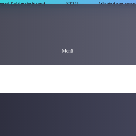
rtner! Bald mehr hierzu!
NEU!
Wir sind nun autor
Menü