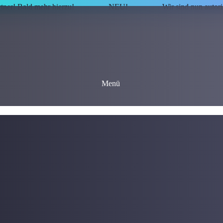
rtner! Bald mehr hierzu!
NEU!
Wir sind nun autor
Menü