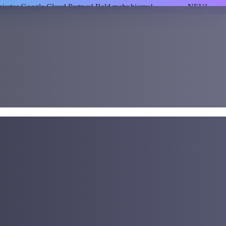
isierter Google Cloud Partner! Bald mehr hierzu!
NEU!